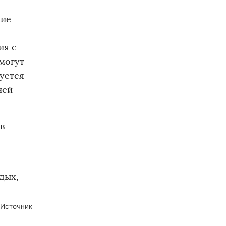
ние
ия с
могут
буется
ней
в
дых,
Источник