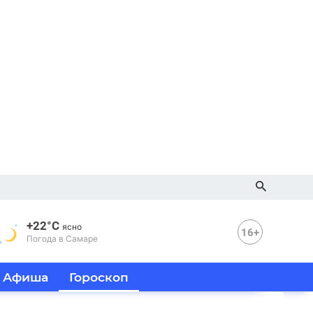
+22°C
ясно
16+
Погода в Самаре
Афиша
Гороскоп