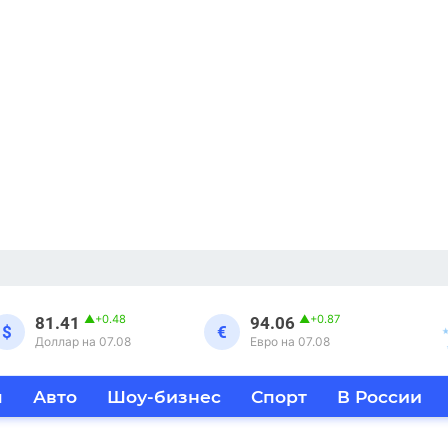
▲
+0.48
▲
+0.87
81.41
94.06
$
€
Доллар на 07.08
Евро на 07.08
я
Авто
Шоу-бизнес
Спорт
В России