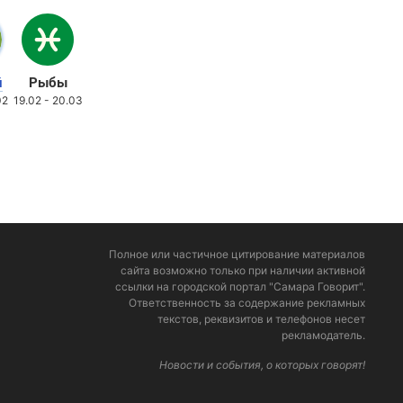
й
Рыбы
02
19.02 - 20.03
Полное или частичное цитирование материалов
сайта возможно только при наличии активной
ссылки на городской портал "Самара Говорит".
Ответственность за содержание рекламных
текстов, реквизитов и телефонов несет
рекламодатель.
Новости и события, о которых говорят!