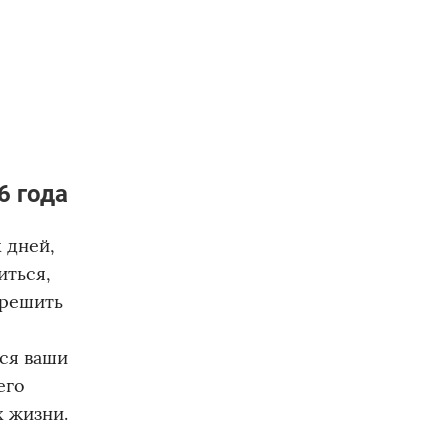
6 года
 дней,
иться,
 решить
ся ваши
его
х жизни.