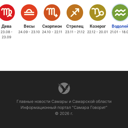
Дева
Весы
Скорпион
Стрелец
Козерог
Водоле
23.08 -
24.09 - 23.10
24.10 - 22.11
23.11 - 21.12
22.12 - 20.01
21.01 - 18.
23.09
Главные новости Самары и Самарской области
Информационный портал "Самара Говорит"
© 2026 г.