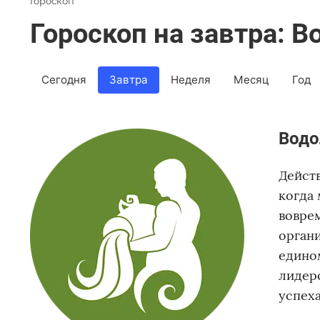
Гороскоп
Гороскоп на завтра: В
Сегодня
Завтра
Неделя
Месяц
Год
Водо
Действ
когда 
воврем
орган
едино
лидерс
успеха