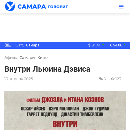
+31°C
Самара
81.41
94.06
▲
▲
$
€
Афиша Самары
Кино
Внутри Льюина Дэвиса
13 апреля 2025
0
123