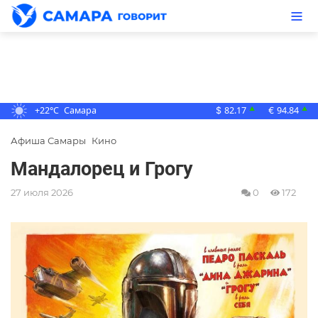
+22°C
Самара
82.17
94.84
▲
▲
$
€
Афиша Самары
Кино
Мандалорец и Грогу
27 июля 2026
0
172