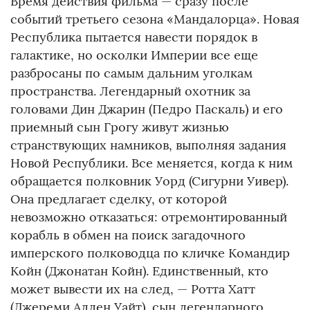
Время действия фильма — сразу после
событий третьего сезона «Мандалорца». Новая
Республика пытается навести порядок в
галактике, но осколки Империи все еще
разбросаны по самым дальним уголкам
пространства. Легендарный охотник за
головами Дин Джарин (Педро Паскаль) и его
приемный сын Грогу живут жизнью
странствующих намников, выполняя задания
Новой Республики. Все меняется, когда к ним
обращается полковник Уорд (Сигурни Уивер).
Она предлагает сделку, от которой
невозможно отказаться: отремонтированный
корабль в обмен на поиск загадочного
имперского полководца по кличке Командир
Койн (Джонатан Койн). Единственный, кто
может вывести их на след, — Ротта Хатт
(Джереми Аллен Уайт), сын легендарного