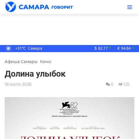
+31°C
Самара
82.17
94.84
▲
▲
$
€
Афиша Самары
Кино
Долина улыбок
18 июля 2026
0
125