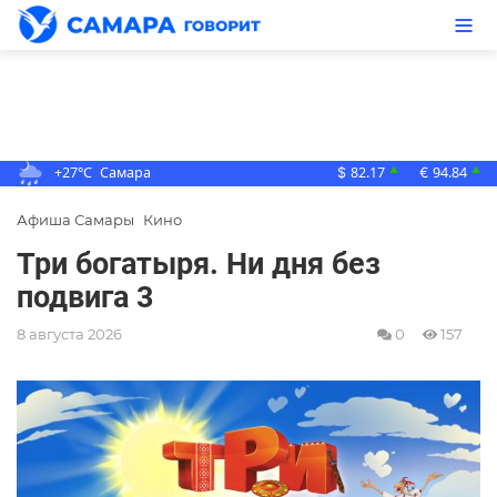
+27°C
Самара
82.17
94.84
▲
▲
$
€
Афиша Самары
Кино
Три богатыря. Ни дня без
подвига 3
8 августа 2026
0
157