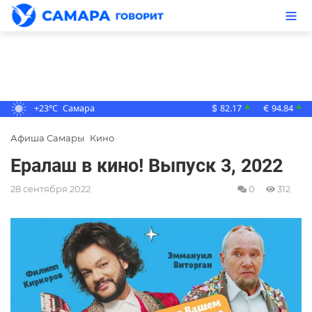
+23°C
Самара
82.17
94.84
▲
▲
$
€
Афиша Самары
Кино
Ералаш в кино! Выпуск 3, 2022
28 сентября 2022
0
312