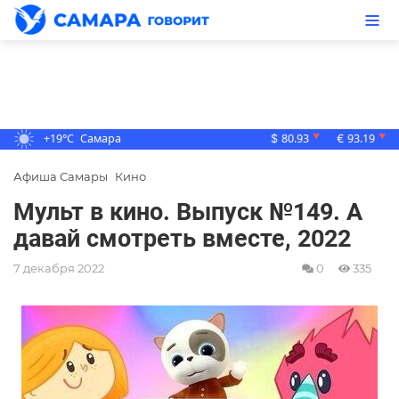
+19°C
Самара
80.93
93.19
▼
▼
$
€
Афиша Самары
Кино
Мульт в кино. Выпуск №149. А
давай смотреть вместе, 2022
7 декабря 2022
0
335