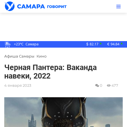
+23°C
Самара
82.17
94.84
▲
▲
$
€
Афиша Самары
Кино
Черная Пантера: Ваканда
навеки, 2022
4 января 2023
0
477