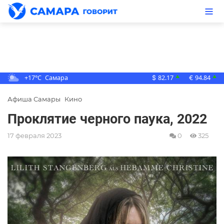
+17°C
Самара
82.17
94.84
▲
▲
$
€
Афиша Самары
Кино
Проклятие черного паука, 2022
17 февраля 2023
0
325