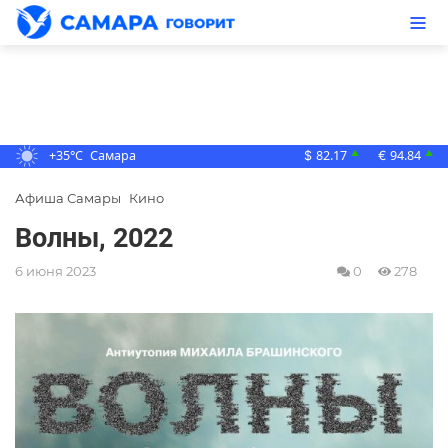
+35°C
Самара
82.17
94.84
▲
▲
$
€
Афиша Самары
Кино
Волны, 2022
6 июня 2023
0
278