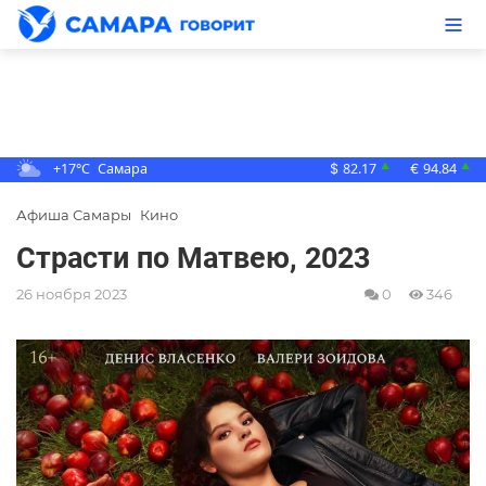
+17°C
Самара
82.17
94.84
▲
▲
$
€
Афиша Самары
Кино
Страсти по Матвею, 2023
26 ноября 2023
0
346