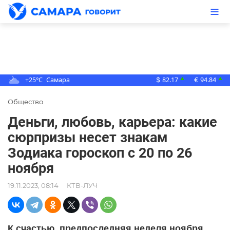
+25°C
Самара
82.17
94.84
▲
▲
$
€
Общество
Деньги, любовь, карьера: какие
сюрпризы несет знакам
Зодиака гороскоп с 20 по 26
ноября
19.11.2023, 08:14
КТВ-ЛУЧ
К счастью, предпоследняя неделя ноября