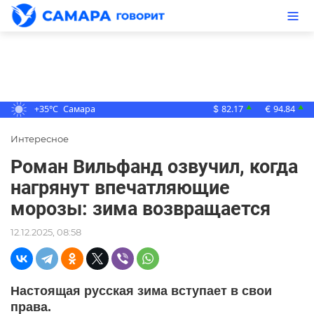
+35°C
Самара
82.17
94.84
▲
▲
$
€
Интересное
Роман Вильфанд озвучил, когда
нагрянут впечатляющие
морозы: зима возвращается
12.12.2025, 08:58
Настоящая русская зима вступает в свои
права.