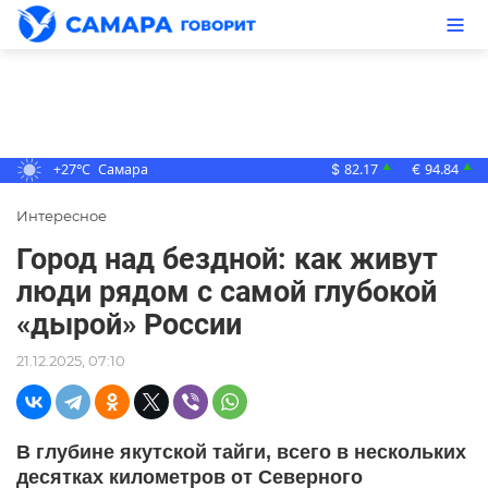
+27°C
Самара
82.17
94.84
▲
▲
$
€
Интересное
Город над бездной: как живут
люди рядом с самой глубокой
«дырой» России
21.12.2025, 07:10
В глубине якутской тайги, всего в нескольких
десятках километров от Северного