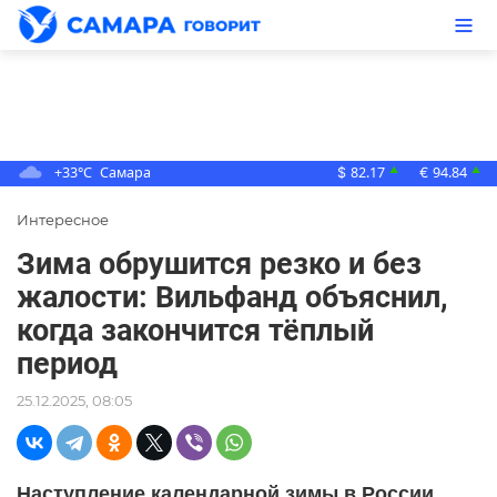
+33°C
Самара
82.17
94.84
▲
▲
$
€
Интересное
Зима обрушится резко и без
жалости: Вильфанд объяснил,
когда закончится тёплый
период
25.12.2025, 08:05
Наступление календарной зимы в России