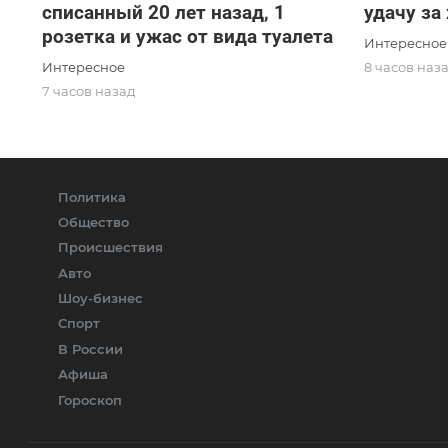
списанный 20 лет назад, 1
удачу за
розетка и ужас от вида туалета
Интересное
Интересное
8 часов наз
7 часов назад
Политика
Общество
Происшествия
Авто
Шоу-бизнес
Спорт
В России
Афиша
Гороскоп