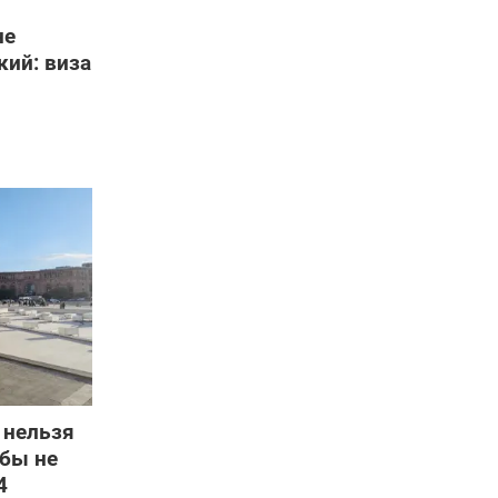
не
ий: виза
 нельзя
обы не
4