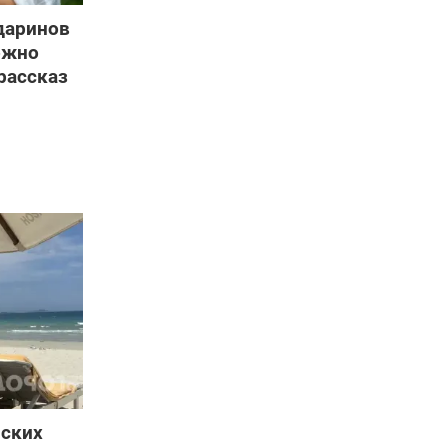
даринов
ожно
рассказ
йских