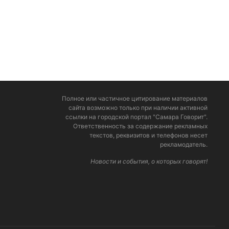
Полное или частичное цитирование материалов
сайта возможно только при наличии активной
ссылки на городской портал "Самара Говорит".
Ответственность за содержание рекламных
текстов, реквизитов и телефонов несет
рекламодатель.
Новости и события, о которых говорят!