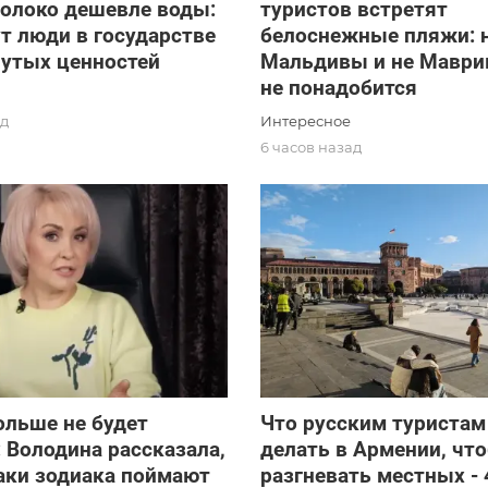
молоко дешевле воды:
туристов встретят
т люди в государстве
белоснежные пляжи: 
нутых ценностей
Мальдивы и не Маврик
не понадобится
Интересное
ад
6 часов назад
ольше не будет
Что русским туристам
 Володина рассказала,
делать в Армении, чт
аки зодиака поймают
разгневать местных - 