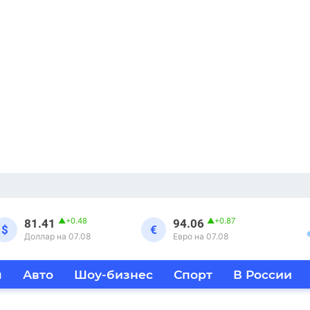
▲
+0.48
▲
+0.87
81.41
94.06
$
€
Доллар на 07.08
Евро на 07.08
я
Авто
Шоу-бизнес
Спорт
В России