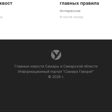
 хвост
главных правила
Интересное
ад
8 часов назад
Главные новости Самары и Самарской области
Информационный портал "Самара Говорит"
© 2026 г.