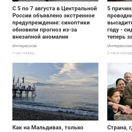
С 5 по 7 августа в Центральной
5 причин
России объявлено экстренное
проводн
предупреждение: синоптики
высадить
обновили прогноз из-за
году - с
внезапной аномалии
теперь 
Интересное
Интересное
1 час назад
2 часа наза
Как на Мальдивах, только
Страна, 