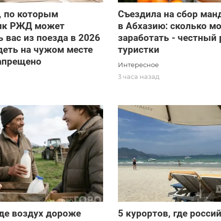
, по которым
Съездила на сбор ман
ик РЖД может
в Абхазию: сколько м
 вас из поезда в 2026
заработать - честный 
идеть на чужом месте
туристки
запрещено
Интересное
3 часа назад
д
где воздух дороже
5 курортов, где росси