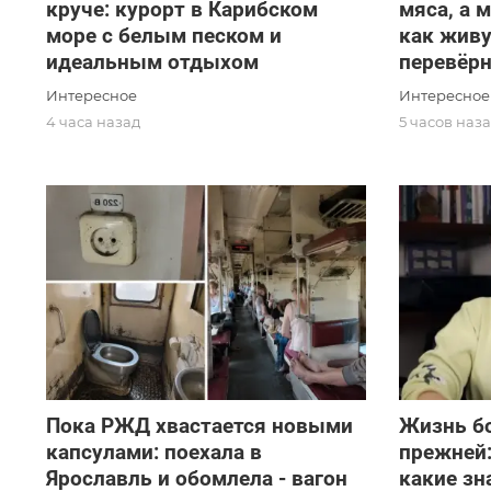
круче: курорт в Карибском
мяса, а 
море с белым песком и
как живу
идеальным отдыхом
перевёр
Интересное
Интересное
4 часа назад
5 часов наз
Пока РЖД хвастается новыми
Жизнь б
капсулами: поехала в
прежней:
Ярославль и обомлела - вагон
какие зн