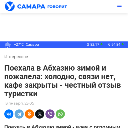
+27°C
Самара
82.17
94.84
▲
▲
$
€
Интересное
Поехала в Абхазию зимой и
пожалела: холодно, связи нет,
кафе закрыты - честный отзыв
туристки
13 января, 23:05
Поехать в Абхазию зимой - идея с огромным