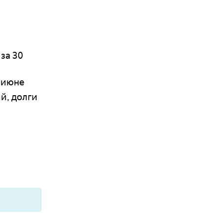
за 30
в июне
й, долги