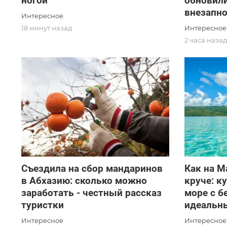
ногой
обновили
внезапн
Интересное
Интересное
18 минут назад
2 часа наза
Съездила на сбор мандаринов
Как на М
в Абхазию: сколько можно
круче: к
заработать - честный рассказ
море с б
туристки
идеальн
Интересное
Интересное