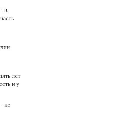
 В.
часть
жчин
пять лет
есть и у
- не