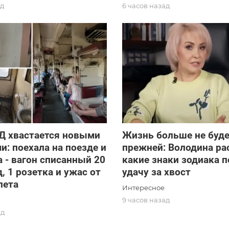
ад
6 часов назад
Д хвастается новыми
Жизнь больше не буд
и: поехала на поезде и
прежней: Володина ра
 - вагон списанный 20
какие знаки зодиака 
д, 1 розетка и ужас от
удачу за хвост
лета
Интересное
9 часов назад
ад