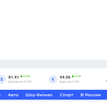
▲
+0.48
▲
+0.87
81.41
94.06
$
€
Доллар на 07.08
Евро на 07.08
я
Авто
Шоу-бизнес
Спорт
В России