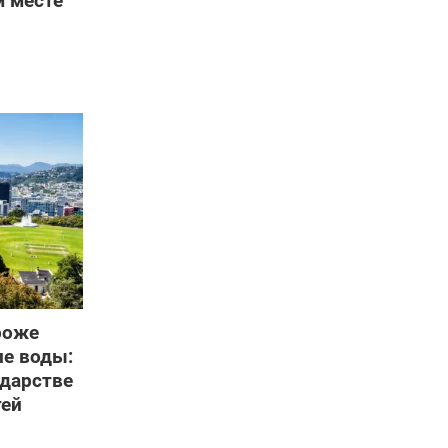
м месте
роже
ле воды:
ударстве
тей