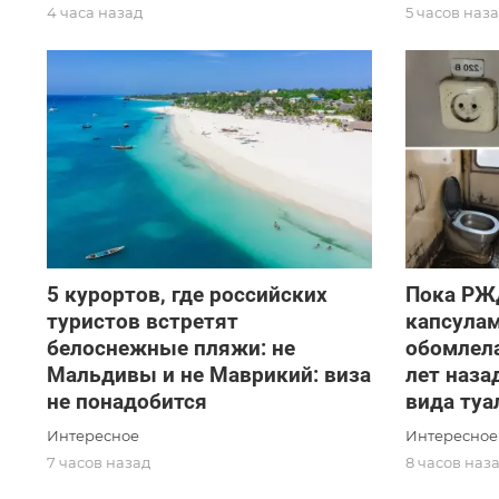
4 часа назад
5 часов наз
5 курортов, где российских
Пока РЖ
туристов встретят
капсулам
белоснежные пляжи: не
обомлела
Мальдивы и не Маврикий: виза
лет наза
не понадобится
вида туа
Интересное
Интересное
7 часов назад
8 часов наз