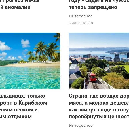
 прогноз из-за
году - сидеть на чужо
ой аномалии
теперь запрещено
Интересное
д
3 часа назад
альдивах, только
Страна, где воздух до
урорт в Карибском
мяса, а молоко дешев
елым песком и
как живут люди в гос
ым отдыхом
перевёрнутых ценнос
Интересное