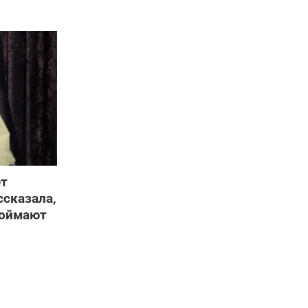
ет
ссказала,
поймают