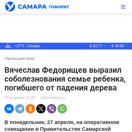
+21°C
Самара
82.17
94.84
▲
▲
$
€
Происшествия
Вячеслав Федорищев выразил
соболезнования семье ребенка,
погибшего от падения дерева
27 апреля, 21:20
450media.ru
В понедельник, 27 апреля, на оперативном
совещании в Правительстве Самарской