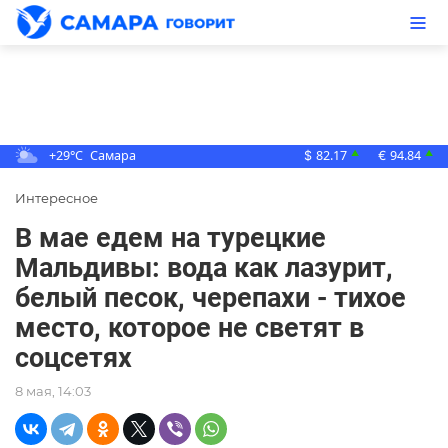
+29°C
Самара
82.17
94.84
▲
▲
$
€
Интересное
В мае едем на турецкие
Мальдивы: вода как лазурит,
белый песок, черепахи - тихое
место, которое не светят в
соцсетях
8 мая, 14:03