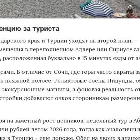
енцию за туриста
дарского края и Турции уходят на второй план, -
змещения в переполненном Адлере или Сириусе за
я, расположенная буквально в 15 минутах езды от а
ами. В отличие от Сочи, где горы часто скрыты з
 к пляжной полосе. Реликтовые сосны Пицунды, о
 экскурсионные магниты, а фоновая реальность о
 стройки добавляют очков сторонникам размерен
я на заметный рост ценников, недельный тур в А
сячи рублей летом 2026 года, тогда как аналогичны
ка в Турцию - еще дороже. Обед на двоих в апацх