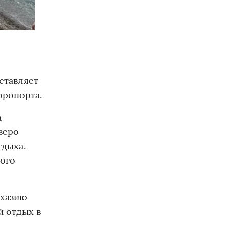
ставляет
эропорта.
а
зеро
тдыха.
ного
бхазию
й отдых в
е