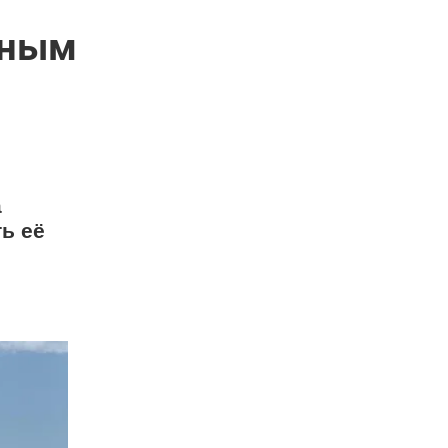
вным
а
ь её