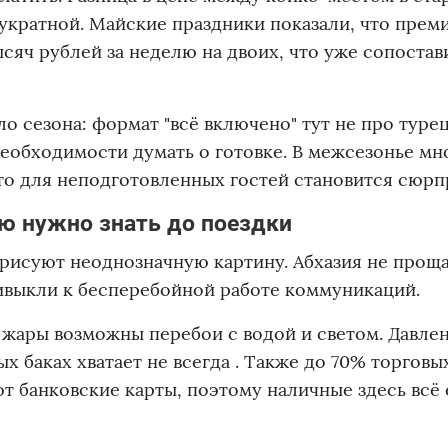
вукратной. Майские праздники показали, что прем
ысяч рублей за неделю на двоих, что уже сопостав
о сезона: формат "всё включено" тут не про туре
еобходимости думать о готовке. В межсезонье мн
что для неподготовленных гостей становится сюрп
ю нужно знать до поездки
рисуют неоднозначную картину. Абхазия не прощ
ивыкли к бесперебойной работе коммуникаций.
 жары возможны перебои с водой и светом. Давлен
ых баках хватает не всегда . Также до 70% торговы
т банковские карты, поэтому наличные здесь всё