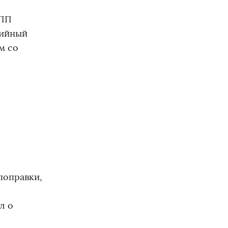
КПП
хийный
м со
поправки,
л о