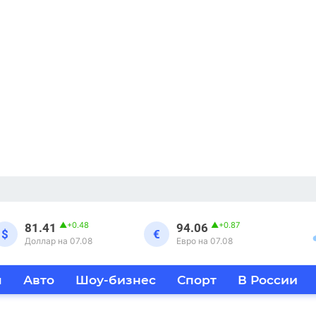
▲
+0.48
▲
+0.87
81.41
94.06
$
€
Доллар на 07.08
Евро на 07.08
я
Авто
Шоу-бизнес
Спорт
В России