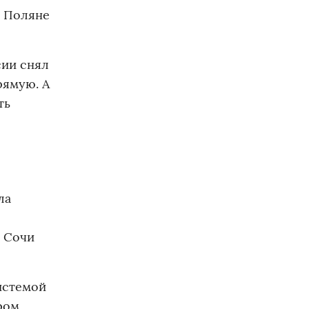
а Поляне
сии снял
рямую. А
ть
ла
с Сочи
истемой
ром