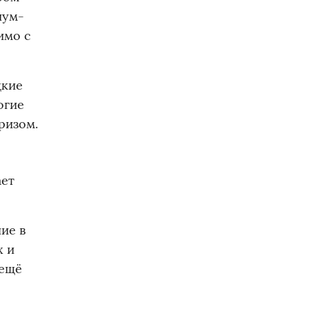
иум-
имо с
цкие
огие
ризом.
ает
ие в
х и
 ещё