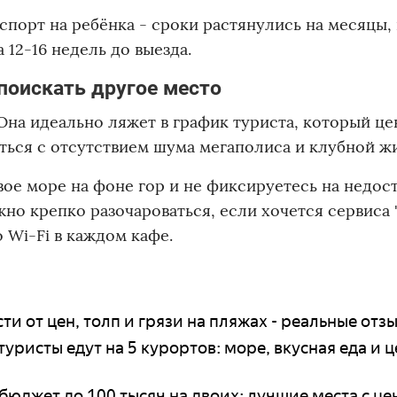
порт на ребёнка - сроки растянулись на месяцы,
 12-16 недель до выезда.
поискать другое место
 Она идеально ляжет в график туриста, который це
ться с отсутствием шума мегаполиса и клубной ж
вое море на фоне гор и не фиксируетесь на недос
о крепко разочароваться, если хочется сервиса "
 Wi-Fi в каждом кафе.
ти от цен, толп и грязи на пляжах - реальные отз
туристы едут на 5 курортов: море, вкусная еда и 
бюджет до 100 тысяч на двоих: лучшие места с це