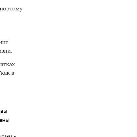
 поэтому
нит
изни.
татках
как в
ывы
цены
нами -