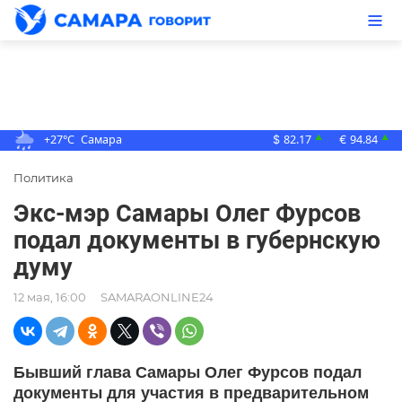
+27°C
Самара
82.17
94.84
▲
▲
$
€
Политика
Экс-мэр Самары Олег Фурсов
подал документы в губернскую
думу
12 мая, 16:00
SAMARAONLINE24
Бывший глава Самары Олег Фурсов подал
документы для участия в предварительном