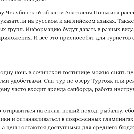
му Челябинской области Анастасия Понькина расск
 указатели на русском и английском языках. Такж
ых групп. Информацию будут давать в разных вида
риложения. И все это приспособят для туристов 
а одну ночь в сочинской гостинице можно снять ц
еми удобствами. Сап-тур по озеру Тургояк или ре
 цену часто входит аренда сапборда, работа инстру
 отправиться на сплав, пеший поход, рыбалку, сб
ники и останавливаться в современных глэмпингах
 а цены остаются доступными для среднего бюдж