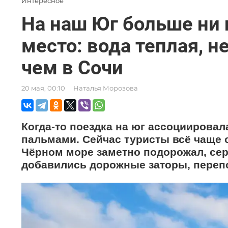
Интересное
На наш Юг больше ни 
место: вода теплая, н
чем в Сочи
20 мая, 00:10
Наталья Морозова
Когда-то поездка на юг ассоциирова
пальмами. Сейчас туристы всё чаще о
Чёрном море заметно подорожал, серв
добавились дорожные заторы, переп