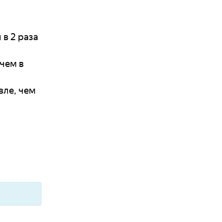
 в 2 раза
 чем в
вле, чем