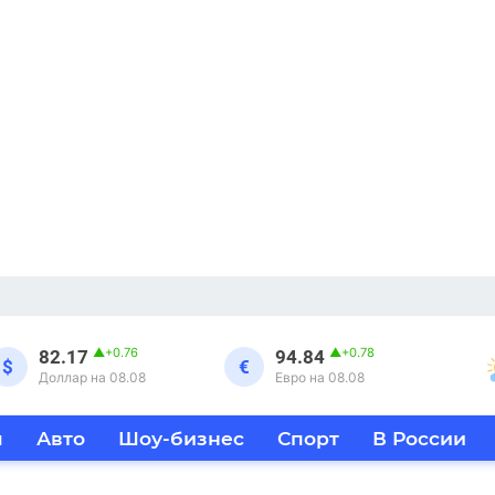
▲
+0.76
▲
+0.78
82.17
94.84
$
€
Доллар на 08.08
Евро на 08.08
я
Авто
Шоу-бизнес
Спорт
В России