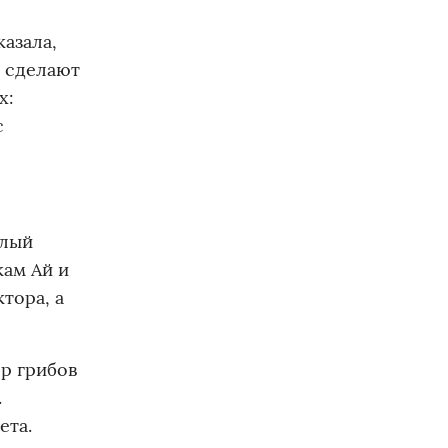
азала,
е сделают
х:
с
елый
кам Ай и
ктора, а
ор грибов
.
ета.