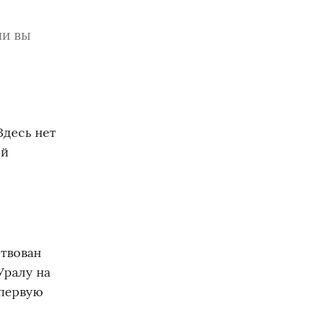
ли вы
Здесь нет
ой
ствован
Уралу на
 первую