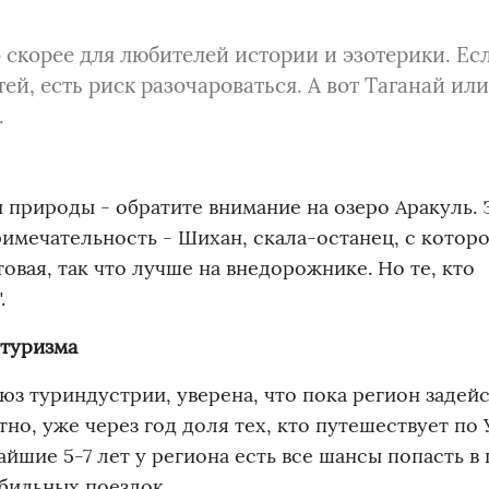
 скорее для любителей истории и эзотерики. Ес
й, есть риск разочароваться. А вот Таганай или
.
 природы - обратите внимание на озеро Аракуль. 
римечательность - Шихан, скала-останец, с котор
товая, так что лучше на внедорожнике. Но те, кто
.
 туризма
юз туриндустрии, уверена, что пока регион задей
тно, уже через год доля тех, кто путешествует по 
айшие 5-7 лет у региона есть все шансы попасть в
бильных поездок.