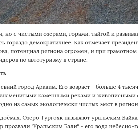
я, но с чистыми озёрами, горами, тайгой и разви
ь гораздо демократичнее. Как отмечает президен
ова, потенциал региона огромен, и при грамотном
идеров по автотуризму в стране.
еть
вний город Аркаим. Его возраст - больше 4 тысяч
с знаменитыми каменными реками и живописными 
одно из самых экологически чистых мест в регион
одоёмах. Озеро Тургояк называют уральским Байка
р прозвали "Уральским Бали" - его вода небесно-