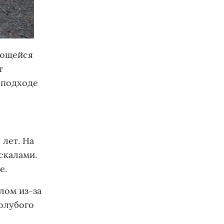
вающейся
т
 подходе
 лет. На
скалами.
е.
лом из-за
голубого