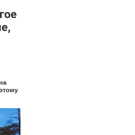
гое
е,
на
 этому