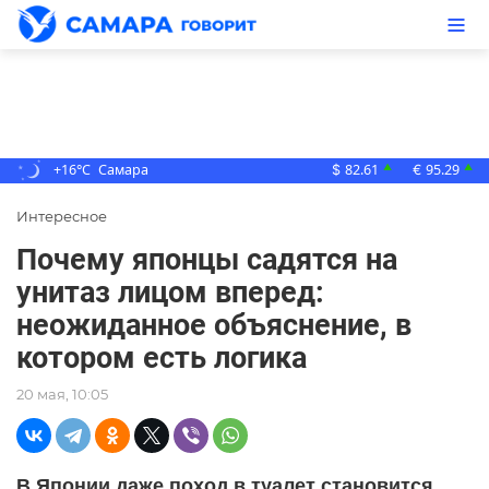
+16°C
Самара
82.61
95.29
▲
▲
$
€
Интересное
Почему японцы садятся на
унитаз лицом вперед:
неожиданное объяснение, в
котором есть логика
20 мая, 10:05
В Японии даже поход в туалет становится