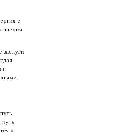
нергия с
 решения
е заслуги
ождая
ься
нными.
путь,
 путь
тся в