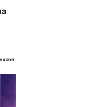
ла
знаков