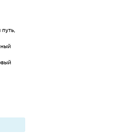
 путь,
лный
овый