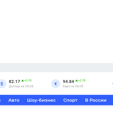
▲
+0.76
▲
+0.78
82.17
94.84
$
€
Доллар на 08.08
Евро на 08.08
я
Авто
Шоу-бизнес
Спорт
В России