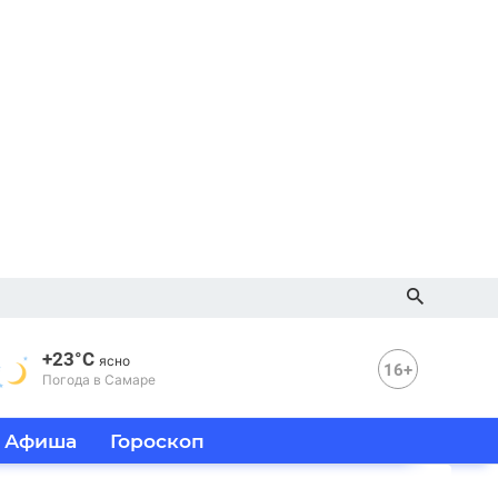
+23°C
ясно
16+
Погода в Самаре
Афиша
Гороскоп