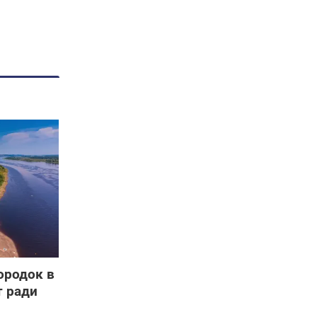
городок в
т ради