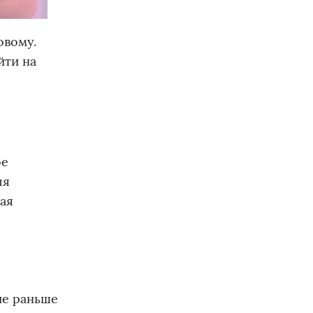
овому.
йти на
ое
ля
вая
ые раньше