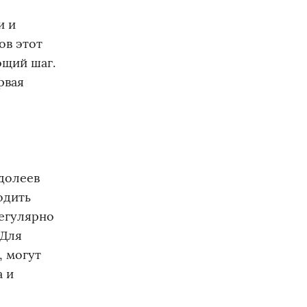
и и
ов этот
ющий шаг.
рвая
одолеев
одить
регулярно
 Для
, могут
а и