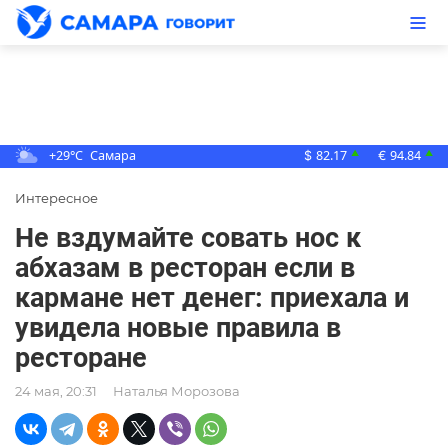
+29°C
Самара
82.17
94.84
▲
▲
$
€
Интересное
Не вздумайте совать нос к
абхазам в ресторан если в
кармане нет денег: приехала и
увидела новые правила в
ресторане
24 мая, 20:31
Наталья Морозова