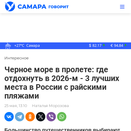
+27°C
Самара
82.17
94.84
▲
▲
$
€
Интересное
Черное море в пролете: где
отдохнуть в 2026-м - 3 лучших
места в России с райскими
пляжами
25 мая, 13:10
Наталья Морозова
Большинство путешественников выбирают