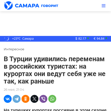
+23°C
Самара
82.17
94.84
▲
▲
$
€
Интересное
В Турции удивились переменам
в российских туристах: на
курортах они ведут себя уже не
так, как раньше
26 мая, 21:04
На турецких курортах россияне в этом сезоне