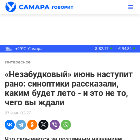
+29°C
Самара
82.17
94.84
▲
▲
$
€
Интересное
«Незабудковый» июнь наступит
рано: синоптики рассказали,
каким будет лето - и это не то,
чего вы ждали
27 мая, 02:27
Что скрывается за поэтичным названием