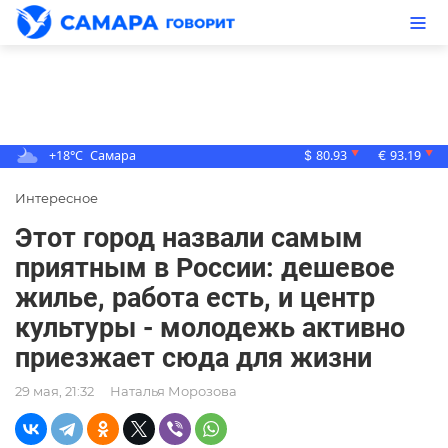
+18°C
Самара
80.93
93.19
▼
▼
$
€
Интересное
Этот город назвали самым
приятным в России: дешевое
жилье, работа есть, и центр
культуры - молодежь активно
приезжает сюда для жизни
29 мая, 21:32
Наталья Морозова