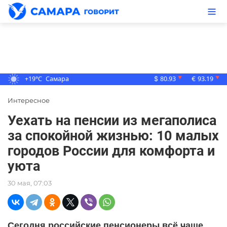
+19°C
Самара
80.93
93.19
▼
▼
$
€
Интересное
Уехать на пенсии из мегаполиса
за спокойной жизнью: 10 малых
городов России для комфорта и
уюта
30 мая, 07:03
Сегодня российские пенсионеры всё чаще