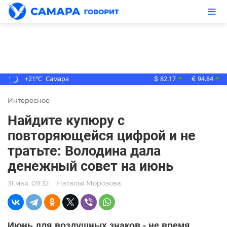
+21°C
Самара
82.17
94.84
▲
▲
$
€
Интересное
Найдите купюру с
повторяющейся цифрой и не
тратьте: Володина дала
денежный совет на июнь
31 мая, 09:32
Наталья Морозова
Июнь для воздушных знаков - не время