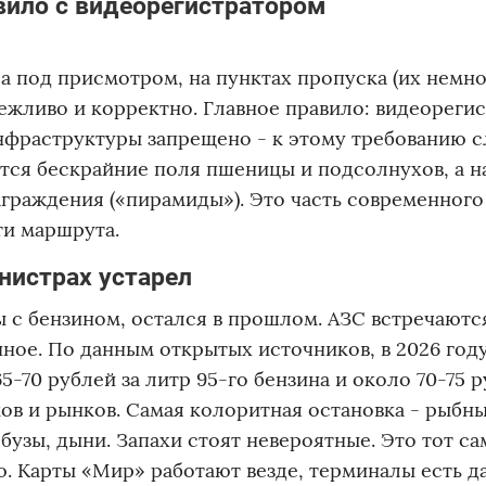
вило с видеорегистратором
а под присмотром, на пунктах пропуска (их немно
ежливо и корректно. Главное правило: видеореги
инфраструктуры запрещено - к этому требованию с
тся бескрайние поля пшеницы и подсолнухов, а н
граждения («пирамиды»). Это часть современного
ти маршрута.
анистрах устарел
ы с бензином, остался в прошлом. АЗС встречают
нное. По данным открытых источников, в 2026 год
5-70 рублей за литр 95-го бензина и около 70-75 р
ков и рынков. Самая колоритная остановка - рыбн
рбузы, дыни. Запахи стоят невероятные. Это тот с
. Карты «Мир» работают везде, терминалы есть д