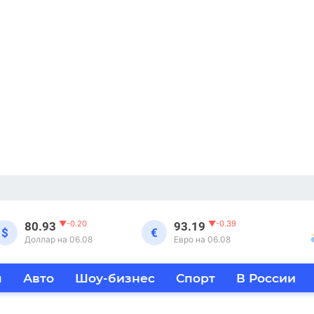
▼
-0.20
▼
-0.39
80.93
93.19
$
€
Доллар на 06.08
Евро на 06.08
я
Авто
Шоу-бизнес
Спорт
В России