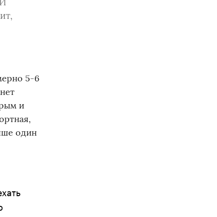
 И
ит,
мерно 5-6
 нет
Крым и
ортная,
чше один
ехать
о