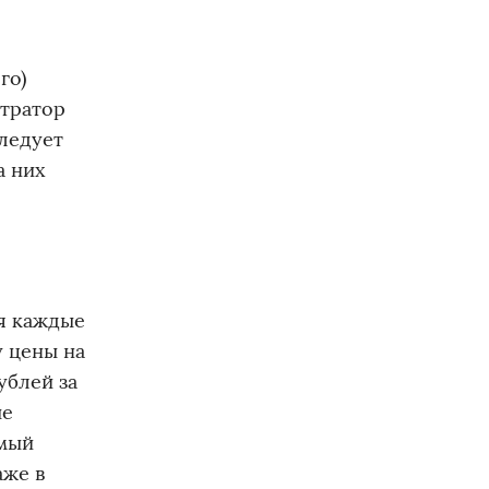
го)
стратор
ледует
а них
ся каждые
у цены на
ублей за
ые
амый
аже в