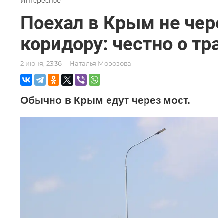
Интересное
Поехал в Крым не чере
коридору: честно о тр
2 июня, 23:36
Наталья Морозова
Обычно в Крым едут через мост.