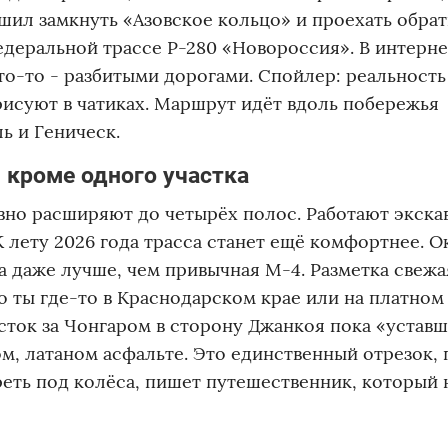
шил замкнуть «Азовское кольцо» и проехать обрат
деральной трассе Р-280 «Новороссия». В интерн
кто-то - разбитыми дорогами. Спойлер: реальность
рисуют в чатиках. Маршрут идёт вдоль побережья
ь и Геническ.
, кроме одного участка
вно расширяют до четырёх полос. Работают экска
 лету 2026 года трасса станет ещё комфортнее. 
а даже лучше, чем привычная М-4. Разметка свежа
ты где-то в Краснодарском крае или на платном 
асток за Чонгаром в сторону Джанкоя пока «уставш
м, латаном асфальте. Это единственный отрезок, 
реть под колёса, пишет путешественник, который 