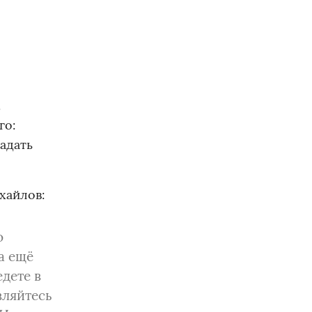
.
го:
адать
хайлов:
о
а ещё
едете в
вляйтесь