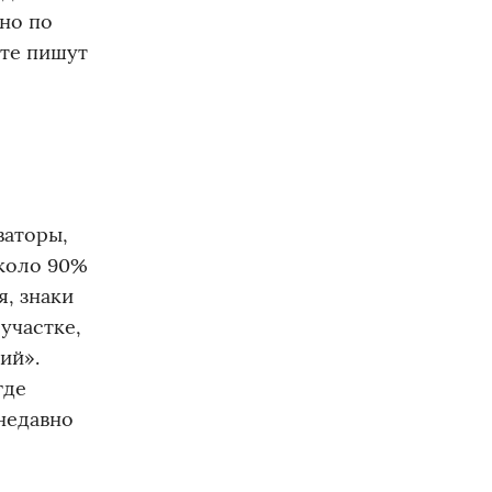
но по
ете пишут
ваторы,
Около 90%
я, знаки
участке,
ий».
где
недавно