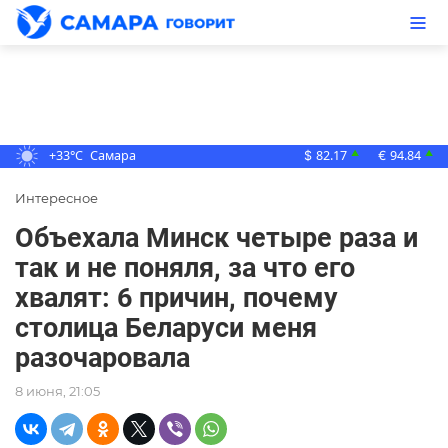
+33°C
Самара
82.17
94.84
▲
▲
$
€
Интересное
Объехала Минск четыре раза и
так и не поняля, за что его
хвалят: 6 причин, почему
столица Беларуси меня
разочаровала
8 июня, 21:05