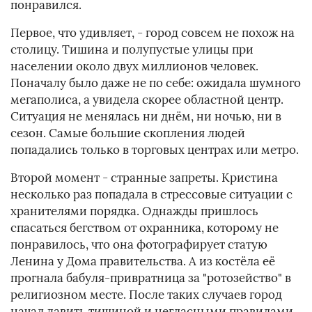
понравился.
Первое, что удивляет, - город совсем не похож на
столицу. Тишина и полупустые улицы при
населении около двух миллионов человек.
Поначалу было даже не по себе: ожидала шумного
мегаполиса, а увидела скорее областной центр.
Ситуация не менялась ни днём, ни ночью, ни в
сезон. Самые большие скопления людей
попадались только в торговых центрах или метро.
Второй момент - странные запреты. Кристина
несколько раз попадала в стрессовые ситуации с
хранителями порядка. Однажды пришлось
спасаться бегством от охранника, которому не
понравилось, что она фотографирует статую
Ленина у Дома правительства. А из костёла её
прогнала бабуля-привратница за "ротозейство" в
религиозном месте. После таких случаев город
начал давить тишиной и негласными правилами.