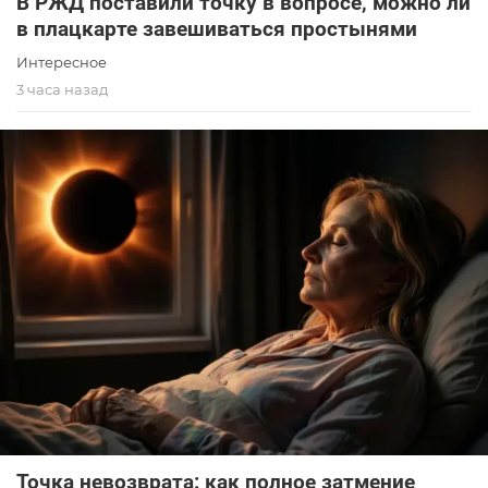
В РЖД поставили точку в вопросе, можно ли
в плацкарте завешиваться простынями
Интересное
3 часа назад
Точка невозврата: как полное затмение