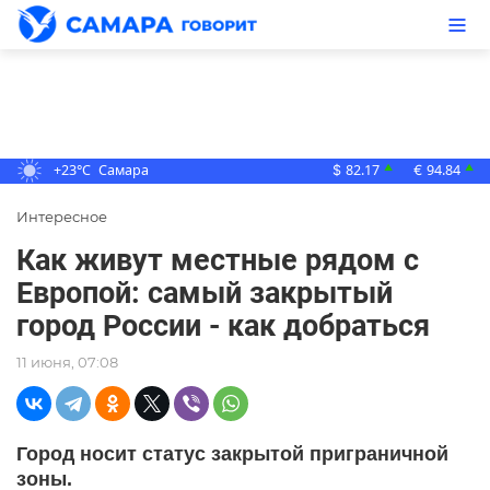
+23°C
Самара
82.17
94.84
▲
▲
$
€
Интересное
Как живут местные рядом с
Европой: самый закрытый
город России - как добраться
11 июня, 07:08
Город носит статус закрытой приграничной
зоны.