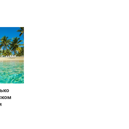
лько
ском
и