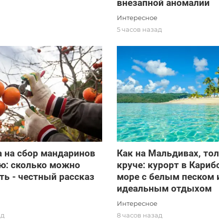
внезапной аномалии
Интересное
д
5 часов назад
 на сбор мандаринов
Как на Мальдивах, то
ю: сколько можно
круче: курорт в Кариб
ть - честный рассказ
море с белым песком 
и
идеальным отдыхом
Интересное
ад
8 часов назад