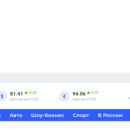
▲
+0.48
▲
+0.87
81.41
94.06
$
€
Доллар на 07.08
Евро на 07.08
я
Авто
Шоу-бизнес
Спорт
В России