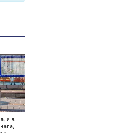
, и в
нала,