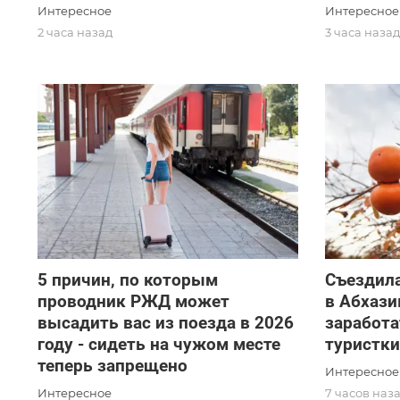
Интересное
Интересное
2 часа назад
3 часа наза
5 причин, по которым
Съездила
проводник РЖД может
в Абхази
высадить вас из поезда в 2026
заработа
году - сидеть на чужом месте
туристк
теперь запрещено
Интересное
Интересное
7 часов наз