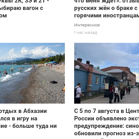
уквы 2К, 3Э и 2Т -
что меня ждёт»: отзы
ыбираю вагон с
русских жён о браке с
ом
горячими иностранца
Интересное
1 час назад
отдых в Абхазии
С 5 по 7 августа в Це
лся в игру на
России объявлено экс
е - больше туда ни
предупреждение: син
обновили прогноз из-