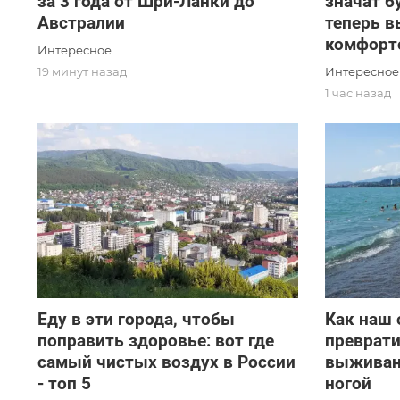
за 3 года от Шри-Ланки до
значат б
Австралии
теперь в
комфорт
Интересное
Интересное
19 минут назад
1 час назад
Еду в эти города, чтобы
Как наш 
поправить здоровье: вот где
преврати
самый чистых воздух в России
выживани
- топ 5
ногой