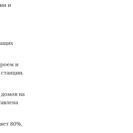
ии и
жащих
троем и
 станции.
 домов на
тавлена
яет 80%,