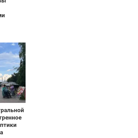
вы
ми
нтральной
тренное
оптики
за