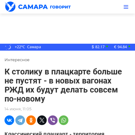
+22°C
Самара
82.17
94.84
▲
▲
$
€
Интересное
К столику в плацкарте больше
не пустят - в новых вагонах
РЖД их будут делать совсем
по-новому
14 июня, 11:05
Классический плацкарт - территория