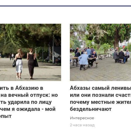
ить в Абхазию в
Абхазы самый ленивы
на вечный отпуск: но
или они познали счаст
ть ударила по лицу
почему местные жите
 чем я ожидала - мой
бездельничают
опыт
Интересное
2 часа назад