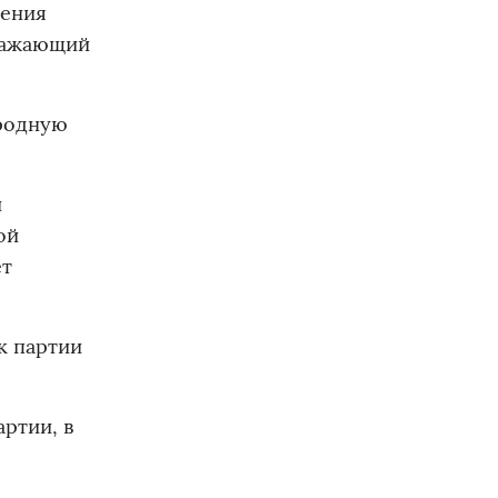
жения
тражающий
ародную
й
ой
ет
к партии
ртии, в