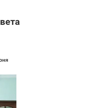
овета
юня