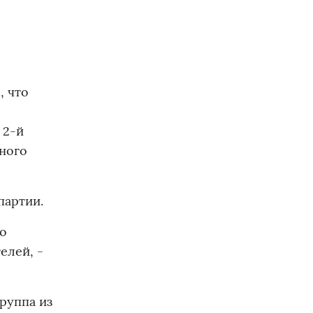
, что
 2-й
ного
партии.
го
елей, -
руппа из