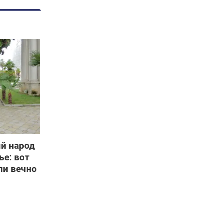
й народ
ье: вот
ли вечно