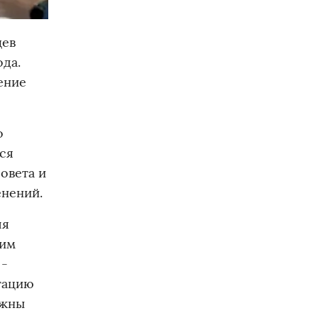
щев
да.
ение
о
ся
овета и
енений.
ля
тим
 -
тацию
лжны