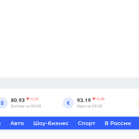
▼
-0.20
▼
-0.39
80.93
93.19
$
€
Доллар на 06.08
Евро на 06.08
я
Авто
Шоу-бизнес
Спорт
В России