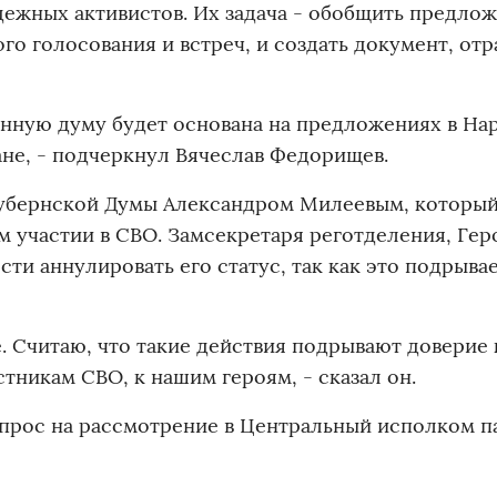
дежных активистов. Их задача - обобщить предло
го голосования и встреч, и создать документ, о
енную думу будет основана на предложениях в Н
ане, - подчеркнул Вячеслав Федорищев.
Губернской Думы Александром Милеевым, которы
м участии в СВО. Замсекретаря реготделения, Гер
ти аннулировать его статус, так как это подрыва
е. Считаю, что такие действия подрывают доверие 
стникам СВО, к нашим героям, - сказал он.
рос на рассмотрение в Центральный исполком па