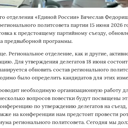
ого отделения «Единой России» Вячеслав Федори
егионального политсовета партии 15 июня 2026 го
овка к предстоящему партийному съезду, обновл
ка предвыборной программы.
це. Региональное отделение, как и другие, активн
ацию. Для утверждения делегатов 18 июня состоит
ланируется обновить состав регионального политс
ходимо было определить кандидатов для этих изм
 проводит необходимую организационную работу д
несколько вопросов повестки будут посвящены э
онференцию по утверждению делегатов на съезд,
Также на конференции нам предстоит провести ро
диума регионального политсовета. Сегодня мы до