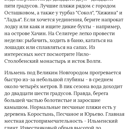
пяти градусов. Лучшие пляжи рядом с городом
Осташковом, а также у турбаз "Сокол", "Хижина" и
"Ладья". Если хочется уединения, берите напрокат
лодку или каяк и ищите дикие бухты - например,
на острове Хачин. На Селигере легко провести
неделю: рыбачить, ходить в баню, кататься на
лошадях или сплавляться на сапах. Из
интересных мест посмотрите Нило-
Столобенский монастырь и исток Волги.
Ильмень под Великим Новгородом прогревается
быстро из-за небольшой глубины - в среднем
около четырёх метров. В пик сезона вода доходит
до двадцати шести градусов. Правда, берега
большей частью болотистые и заросшие
камышом. Нормальные песчаные пляжи есть у
деревень Коростынь, Песчаное и Юрьево. Главная
местная достопримечательность - Ильменский
глинт. Известняковый обрыв высотой до