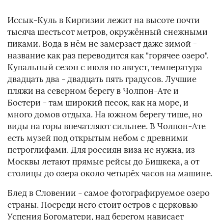
Иссык-Куль в Киргизии лежит на высоте почти
тысяча шестьсот метров, окружённый снежными
пиками. Вода в нём не замерзает даже зимой -
название как раз переводится как "горячее озеро".
Купальный сезон с июля по август, температура
двадцать два - двадцать пять градусов. Лучшие
пляжи на северном берегу в Чолпон-Ате и
Бостери - там широкий песок, как на море, и
много домов отдыха. На южном берегу тише, но
виды на горы впечатляют сильнее. В Чолпон-Ате
есть музей под открытым небом с древними
петроглифами. Для россиян виза не нужна, из
Москвы летают прямые рейсы до Бишкека, а от
столицы до озера около четырёх часов на машине.
Блед в Словении - самое фотографируемое озеро
страны. Посреди него стоит остров с церковью
Успения Богоматери, над берегом нависает