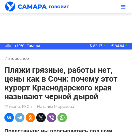
+19°C
Самара
82.17
94.84
▲
▲
$
€
Интересное
Пляжи грязные, работы нет,
цены как в Сочи: почему этот
курорт Краснодарского края
называют черной дырой
17 июня, 10:04
Наталья Морозова
Представьте: вы просыпаетесь под шум