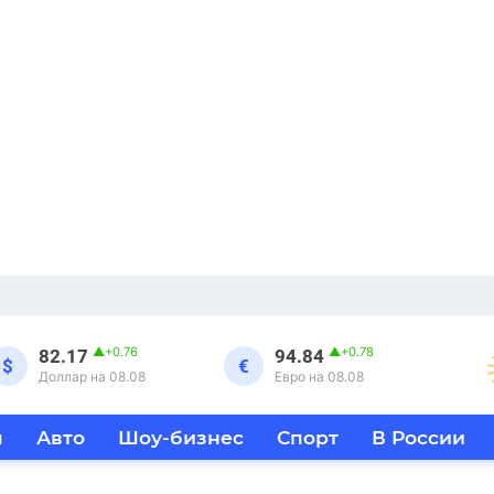
▲
+0.76
▲
+0.78
82.17
94.84
$
€
Доллар на 08.08
Евро на 08.08
я
Авто
Шоу-бизнес
Спорт
В России