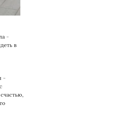
ла -
деть в
л -
с
 счастью,
то