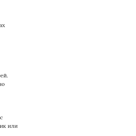
ах
ей.
но
 с
рик или