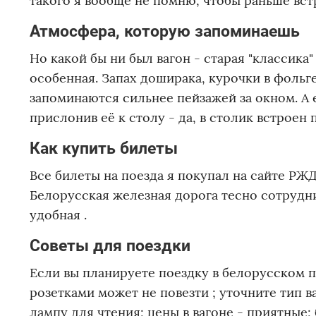
такого я вообще не помню, чтобы раньше вст
Атмосфера, которую запоминаешь
Но какой бы ни был вагон - старая "классика
особенная. Запах доширака, курочки в фольге
запоминаются сильнее пейзажей за окном. А
прислонив её к столу - да, в столик встроен
Как купить билеты
Все билеты на поезда я покупал на сайте РЖ
Белорусская железная дорога тесно сотрудн
удобная .
Советы для поездки
Если вы планируете поездку в белорусском пл
розетками может не повезти ; уточните тип в
лампу для чтения; цены в вагоне - приятные; 