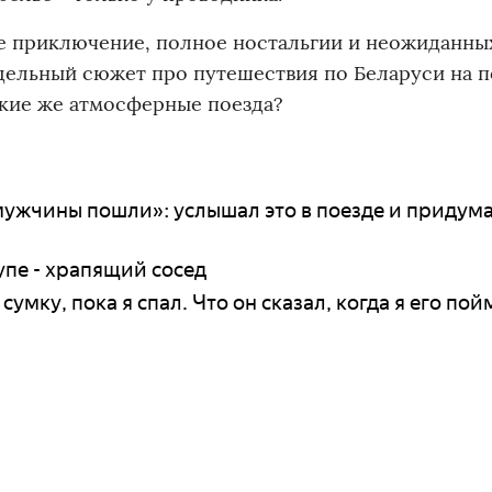
ое приключение, полное ностальгии и неожиданны
дельный сюжет про путешествия по Беларуси на п
такие же атмосферные поезда?
мужчины пошли»: услышал это в поезде и придум
купе - храпящий сосед
ку, пока я спал. Что он сказал, когда я его пойм