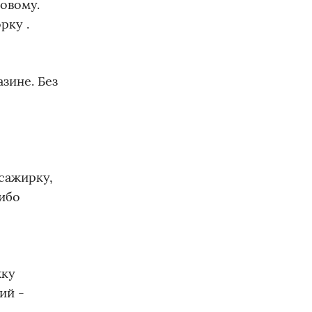
овому.
рку .
зине. Без
сажирку,
либо
жку
ий -