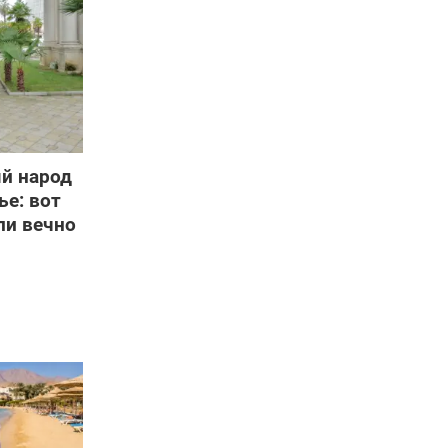
й народ
ье: вот
ли вечно