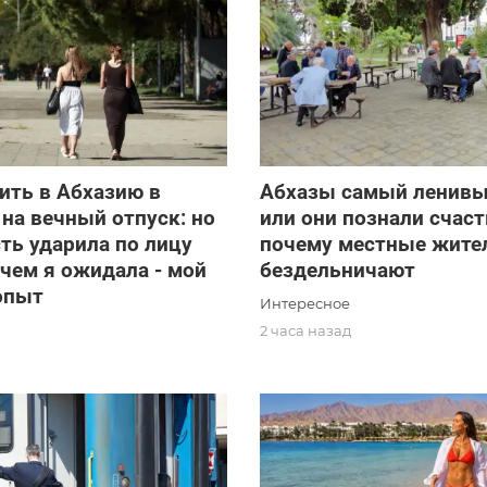
ить в Абхазию в
Абхазы самый ленивы
на вечный отпуск: но
или они познали счаст
ть ударила по лицу
почему местные жите
 чем я ожидала - мой
бездельничают
опыт
Интересное
2 часа назад