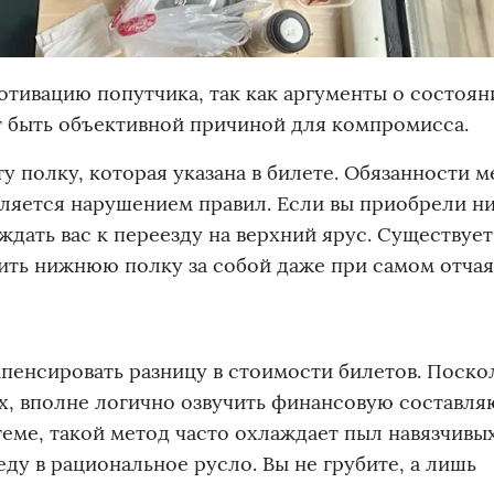
тивацию попутчика, так как аргументы о состоян
т быть объективной причиной для компромисса.
у полку, которая указана в билете. Обязанности м
является нарушением правил. Если вы приобрели н
ждать вас к переезду на верхний ярус. Существует
ить нижнюю полку за собой даже при самом отча
пенсировать разницу в стоимости билетов. Поско
их, вполне логично озвучить финансовую составл
теме, такой метод часто охлаждает пыл навязчивы
у в рациональное русло. Вы не грубите, а лишь