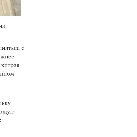
ии
еняться с
ижнее
 хитрая
янном
льку
яющую
х