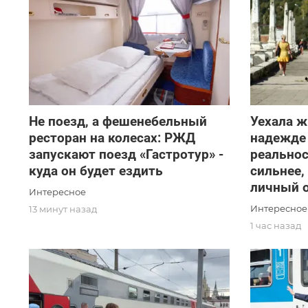
Не поезд, а фешенебельный
Уехала ж
ресторан на колесах: РЖД
надежде 
запускают поезд «Гастротур» -
реальнос
куда он будет ездить
сильнее,
личный 
Интересное
Интересное
13 минут назад
1 час назад