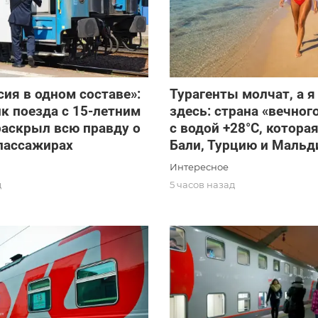
сия в одном составе»:
Турагенты молчат, а я
к поезда с 15-летним
здесь: страна «вечног
раскрыл всю правду о
с водой +28°C, котора
пассажирах
Бали, Турцию и Маль
Интересное
д
5 часов назад