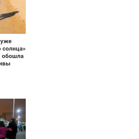
 уже
о солнца»
я обошла
дивы