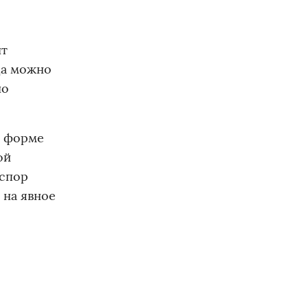
нт
да можно
но
й форме
ой
 спор
 на явное