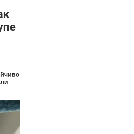
ак
упе
ойчиво
или