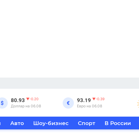
▼
-0.20
▼
-0.39
80.93
93.19
$
€
Доллар на 06.08
Евро на 06.08
я
Авто
Шоу-бизнес
Спорт
В России