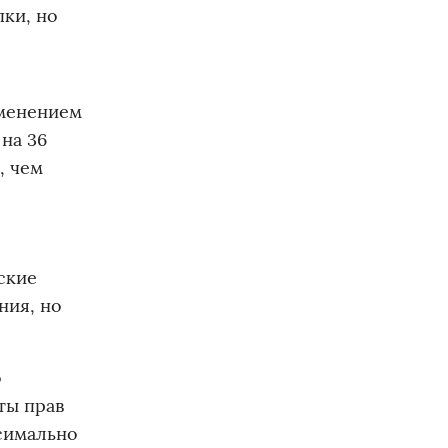
пки, но
зменением
на 36
, чем
ские
ния, но
о
ты прав
ксимально