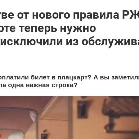
ве от нового правила Р
арте теперь нужно
о исключили из обслужи
платили билет в плацкарт? А вы заметили
зла одна важная строка?