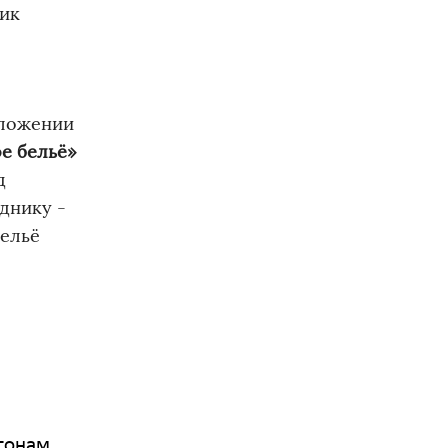
ник
иложении
е бельё»
д
однику -
бельё
агонам