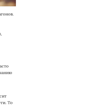
гонов.
,
асто
лчанию
сит
ги. То