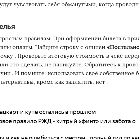
удут чувствовать себя обманутыми, когда провод
белья
 простым правилам. При оформлении билета в пр
тапы оплаты. Найдите строку с опцией
«Постельно
лочку . Проверьте итоговую стоимость в чеке пере
ыли это сделать, не паникуйте. Обратитесь к пров
ичии . И помните: использовать своё собственное 
тернативы, кроме как заплатить, нет .
цкарт и купе остались в прошлом
новое правило РЖД - хитрый «финт» или забота о
ду и как не ошибиться с местом - полный гид по в