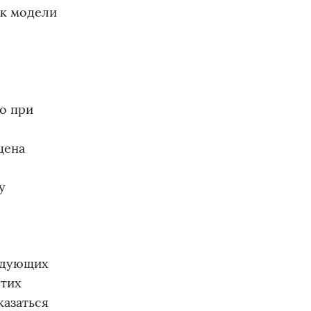
 к модели
ко при
цена
у
ледующих
этих
казаться