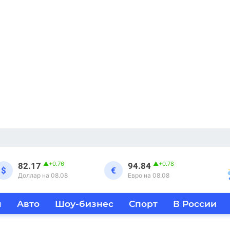
▲
+0.76
▲
+0.78
82.17
94.84
$
€
Доллар на 08.08
Евро на 08.08
я
Авто
Шоу-бизнес
Спорт
В России