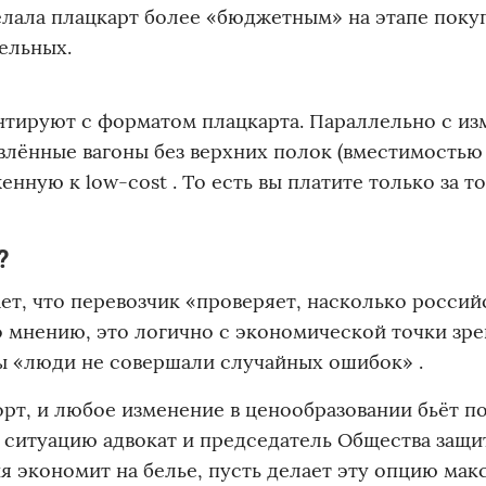
делала плацкарт более «бюджетным» на этапе поку
ельных.
нтируют с форматом плацкарта. Параллельно с и
влённые вагоны без верхних полок (вместимостью 
нную к low-cost . То есть вы платите только за то
?
ет, что перевозчик «проверяет, насколько россий
о мнению, это логично с экономической точки зре
ы «люди не совершали случайных ошибок» .
рт, и любое изменение в ценообразовании бьёт п
ситуацию адвокат и председатель Общества защи
я экономит на белье, пусть делает эту опцию ма