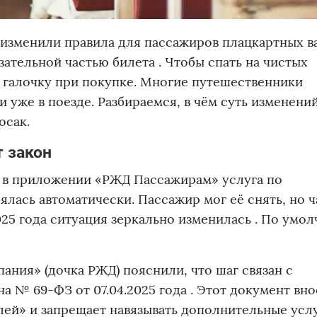
 изменили правила для пассажиров плацкартных ва
зательной частью билета . Чтобы спать на чистых
 галочку при покупке. Многие путешественники
 уже в поезде. Разбираемся, в чём суть изменений
осак.
т закон
и в приложении «РЖД Пассажирам» услуга по
лась автоматически. Пассажир мог её снять, но ч
025 года ситуация зеркально изменилась . По умо
ния» (дочка РЖД) пояснили, что шаг связан с
 № 69-ФЗ от 07.04.2025 года . Этот документ вно
лей» и запрещает навязывать дополнительные услу