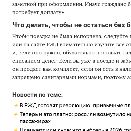
заметной при оформлении. Иначе граждане б
потребует доплату».
Что делать, чтобы не остаться без 
Чтобы поездка не была испорчена, следуйте
или на сайте РЖД внимательно изучите все э
и, если оно нужно, обязательно поставьте га
списанием денег. Если вы уже в поезде и заб
он продаст вам комплект, если он есть в нал
запрещено санитарными нормами, поэтому аль
Новости по теме:
В РЖД готовят революцию: привычные пла
Теперь и это платно: россиян возмутило 
пассажирах
Плацкарт или купе: что выбрать в 2026 го