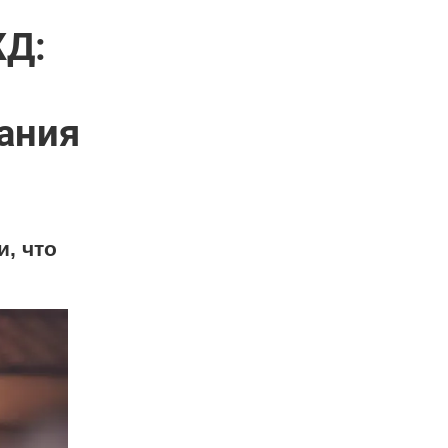
ЖД:
вания
, что