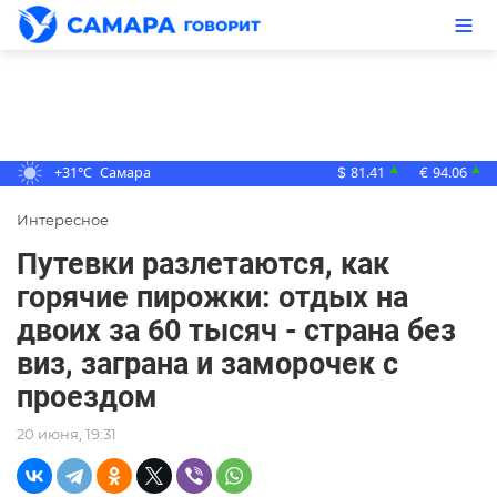
+31°C
Самара
81.41
94.06
▲
▲
$
€
Интересное
Путевки разлетаются, как
горячие пирожки: отдых на
двоих за 60 тысяч - страна без
виз, заграна и заморочек с
проездом
20 июня, 19:31