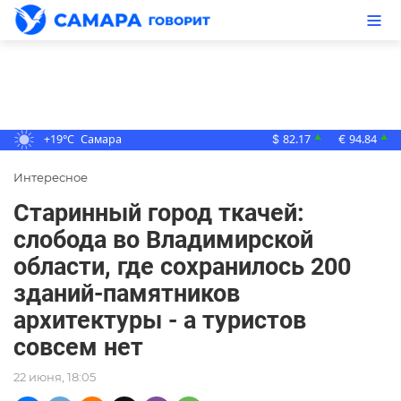
+19°C
Самара
82.17
94.84
▲
▲
$
€
Интересное
Старинный город ткачей:
слобода во Владимирской
области, где сохранилось 200
зданий-памятников
архитектуры - а туристов
совсем нет
22 июня, 18:05