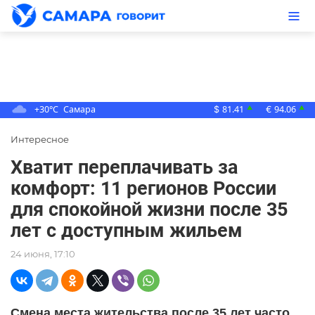
+30°C
Самара
81.41
94.06
▲
▲
$
€
Интересное
Хватит переплачивать за
комфорт: 11 регионов России
для спокойной жизни после 35
лет с доступным жильем
24 июня, 17:10
Смена места жительства после 35 лет часто