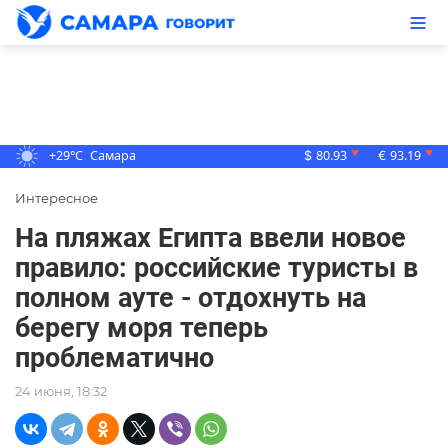
+29°C
Самара
80.93
93.19
▼
▼
$
€
Интересное
На пляжах Египта ввели новое
правило: российские туристы в
полном ауте - отдохнуть на
берегу моря теперь
проблематично
24 июня, 18:32