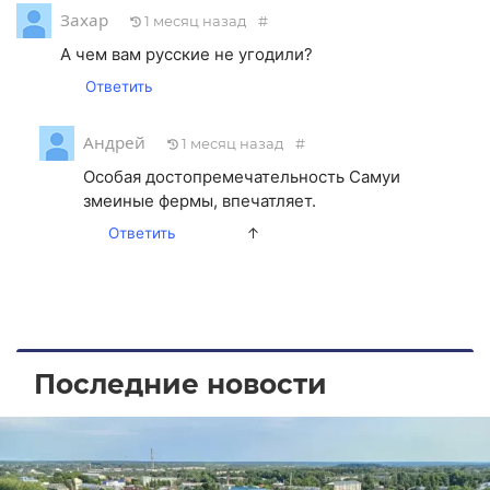
Захар
1 месяц назад
#
А чем вам русские не угодили?
Ответить
Андрей
1 месяц назад
#
Особая достопремечательность Самуи
змеиные фермы, впечатляет.
Ответить
↑
Последние новости