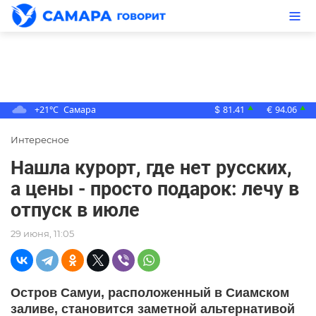
+21°C
Самара
81.41
94.06
▲
▲
$
€
Интересное
Нашла курорт, где нет русских,
а цены - просто подарок: лечу в
отпуск в июле
29 июня, 11:05
Остров Самуи, расположенный в Сиамском
заливе, становится заметной альтернативой