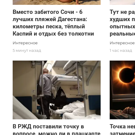
Вместо забитого Сочи - 6
Тут не р
лучших пляжей Дагестана:
худших 
километры песка, тёплый
опытных
Каспий и отдых без толкотни
реальны
Интересное
Интересное
5 минут назад
1 час назад
В РЖД поставили точку в
Точка не
вопросе, можно ли в плацкарте
затмение