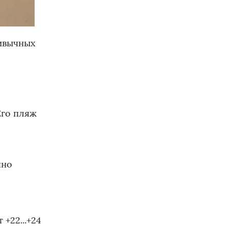
ривычных
Его пляж
чно
+22...+24