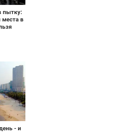
в пытку:
 места в
льзя
день - и