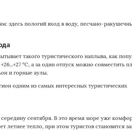
ям: здесь пологий вход в воду, песчано-ракушечн
ода
пытывает такого туристического наплыва, как поп
26...+27 °C, а за один отпуск можно совместить 
ьон и горные аулы.
егион одним из самых интересных туристических
 середину сентября. В это время море уже комфо
яет летнее тепло, при этом туристов становится з