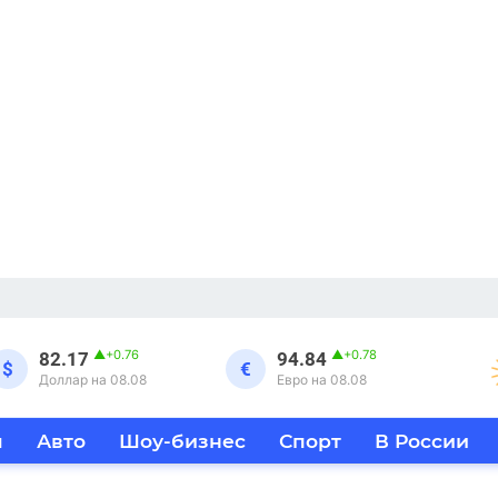
▲
+0.76
▲
+0.78
82.17
94.84
$
€
Доллар на 08.08
Евро на 08.08
я
Авто
Шоу-бизнес
Спорт
В России