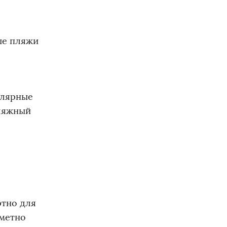
ые пляжи
улярные
пляжный
ртно для
аметно