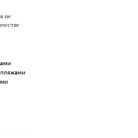
я не
ачестве
жами
и пляжами
ами