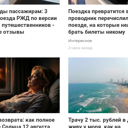
ады пассажирам: 3
Поездка превратится 
поезда РЖД по версии
проводник перечислил
 путешественников -
поезде, на которые не
е отзывы
брать билеты никому
Интересное
2 часа назад
возврата: как полное
Трачу 2 тыс. рублей в 
 Солнца 12 августа
живу у моря, как на