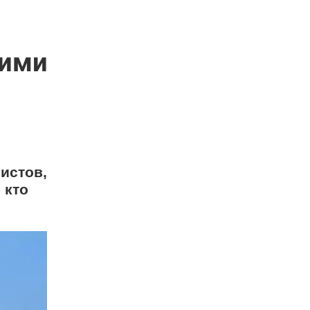
кими
истов,
 кто