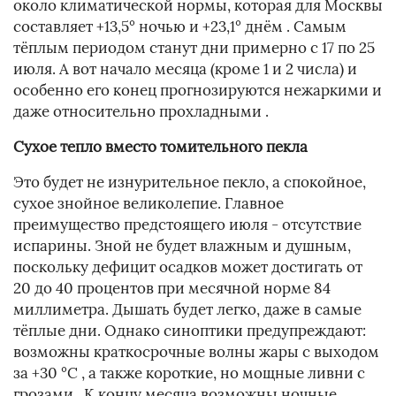
около климатической нормы, которая для Москвы
составляет +13,5° ночью и +23,1° днём . Самым
тёплым периодом станут дни примерно с 17 по 25
июля. А вот начало месяца (кроме 1 и 2 числа) и
особенно его конец прогнозируются нежаркими и
даже относительно прохладными .
Сухое тепло вместо томительного пекла
Это будет не изнурительное пекло, а спокойное,
сухое знойное великолепие. Главное
преимущество предстоящего июля - отсутствие
испарины. Зной не будет влажным и душным,
поскольку дефицит осадков может достигать от
20 до 40 процентов при месячной норме 84
миллиметра. Дышать будет легко, даже в самые
тёплые дни. Однако синоптики предупреждают:
возможны краткосрочные волны жары с выходом
за +30 °C , а также короткие, но мощные ливни с
грозами . К концу месяца возможны ночные