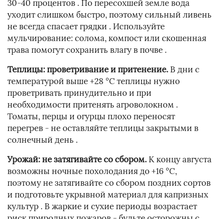
30-40 процентов . По пересохшей земле вода
уходит слишком быстро, поэтому сильный ливень
не всегда спасает грядки . Используйте
мульчирование: солома, компост или скошенная
трава помогут сохранить влагу в почве .
Теплицы: проветривание и притенение.
В дни с
температурой выше +28 °C теплицы нужно
проветривать принудительно и при
необходимости притенять агроволокном .
Томаты, перцы и огурцы плохо переносят
перегрев - не оставляйте теплицы закрытыми в
солнечный день .
Урожай: не затягивайте со сбором.
К концу августа
возможны ночные похолодания до +16 °C,
поэтому не затягивайте со сбором поздних сортов
и подготовьте укрывной материал для капризных
культур . В жаркие и сухие периоды возрастает
риск природных пожаров - будьте осторожны с