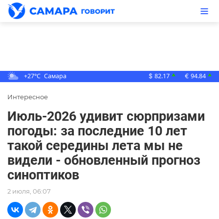
+27°C
Самара
82.17
94.84
▲
▲
$
€
Интересное
Июль-2026 удивит сюрпризами
погоды: за последние 10 лет
такой середины лета мы не
видели - обновленный прогноз
синоптиков
2 июля, 06:07